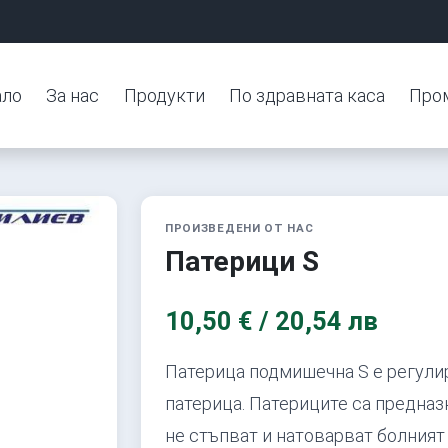
ало
За нас
Продукти
По здравната каса
Про
ПРОИЗВЕДЕНИ ОТ НАС
Патерици S
10,50 € / 20,54 лв
Патерица подмишечна S e регули
патерица. Патериците са предназн
не стъпват и натоварват болният