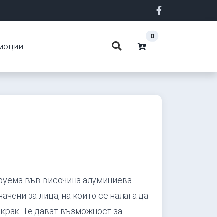
0
моции
руемa във височина алуминиева
ачени за лица, на които се налага да
 крак. Те дават възможност за