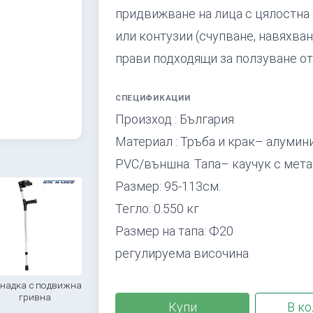
придвижване на лица с цялостна 
или контузии (счупване, навяхван
прави подходящи за ползуване от 
СПЕЦИФИКАЦИИ
Произход : България
Материал : Тръба и крак– алумин
PVC/външна. Тапа– каучук с мет
Размер: 95-113см.
Тегло: 0.550 кг
Размер на тапа: Ф20
регулируема височина
надка с подвижна
гривна
Купи
В ко