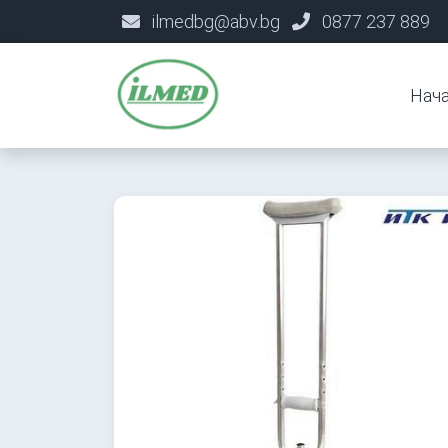
ilmedbg@abv.bg
0877 237 889
Нач