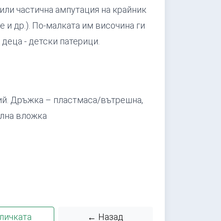
или частична ампутация на крайник
е и др.). По-малката им височина ги
деца - детски патерици.
ий. Дръжка – пластмаса/вътрешна,
ална вложка
личката
← Назад