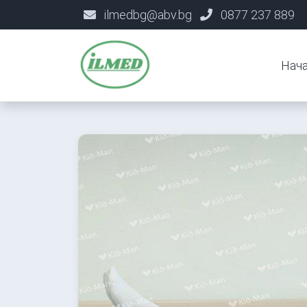
ilmedbg@abv.bg
0877 237 889
Нач