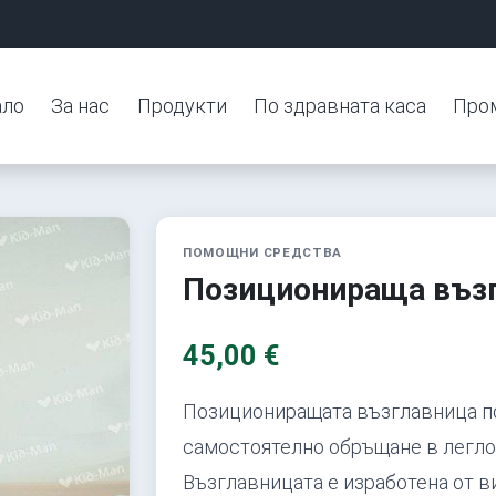
ало
За нас
Продукти
По здравната каса
Про
ПОМОЩНИ СРЕДСТВА
Позиционираща въз
45,00 €
Позициониращата възглавница п
самостоятелно обръщане в леглот
Възглавницата е изработена от в