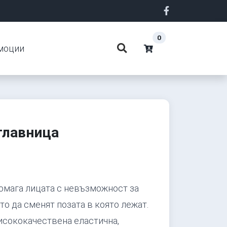
0
моции
главница
омага лицата с невъзможност за
о да сменят позата в която лежат.
исококачествена еластична,