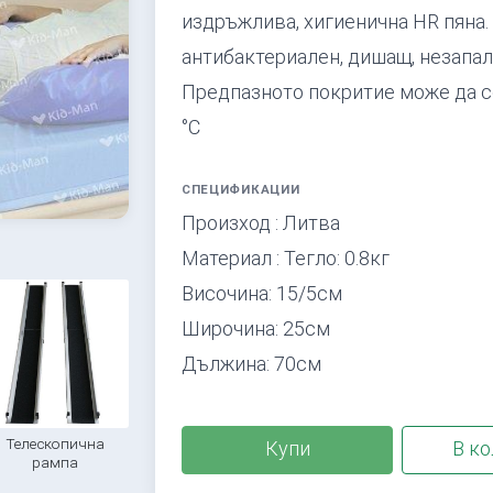
издръжлива, хигиенична HR пяна
антибактериален, дишащ, незапал
Предпазното покритие може да се
°C
СПЕЦИФИКАЦИИ
Произход : Литва
Материал : Тегло: 0.8кг
Височина: 15/5см
Широчина: 25см
Дължина: 70см
Телескопична
Купи
В ко
рампа