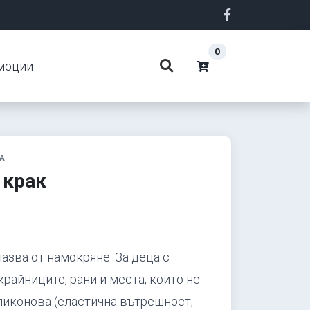
0
моции
А
 крак
пазва от намокряне. За деца с
крайниците, рани и места, които не
иликонова (еластична вътрешност,