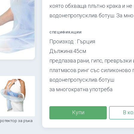
която обхваща плътно крака и не
водонепропусклив ботуш. За мно
СПЕЦИФИКАЦИИ
Произход : Гърция
Дължина:45см
предпазва рани, гипс, превръзки 
платмасов ринг със силиконово 
водонепропусклив ботуш
за многократна употреба
Купи
В ко
ротектор за ръка