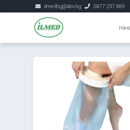
ilmedbg@abv.bg
0877 237 889
Нач