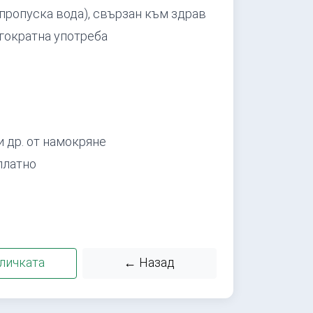
 пропуска вода), свързан към здрав
гократна употреба
и др. от намокряне
платно
личката
← Назад