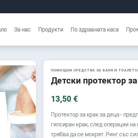
ало
За нас
Продукти
По здравната каса
Про
ПОМОЩНИ СРЕДСТВА ЗА БАНЯ И ТОАЛЕТН
Детски протектор за
13,50 €
Протектор за крак за деца - пред
гипсиран крак, след операции на 
трябва да се мокрят. Ринг със с